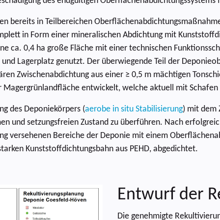
eschädigung des endgültigen Oberflächenabdichtungssystems 
en bereits in Teilbereichen Oberflächenabdichtungsmaßnahmen 
plett in Form einer mineralischen Abdichtung mit Kunststoff
e ca. 0,4 ha große Fläche mit einer technischen Funktionssc
- und Lagerplatz genutzt. Der überwiegende Teil der Deponieob
ren Zwischenabdichtung aus einer ≥ 0,5 m mächtigen Tonschich
r Magergrünlandfläche entwickelt, welche aktuell mit Schafen
ung des Deponiekörpers (
aerobe in situ Stabilisierung
) mit dem 
rmen und setzungsfreien Zustand zu überführen. Nach erfolgr
ng versehenen Bereiche der Deponie mit einem Oberflächenab
starken Kunststoffdichtungsbahn aus PEHD, abgedichtet.
Entwurf der R
Die genehmigte Rekultivieru