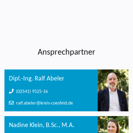
Ansprechpartner
Dipl.-Ing. Ralf Abeler
(02541) 9525-16
ralf.abeler@kreis-coesfeld.de
Nadine Klein, B.Sc., M.A.