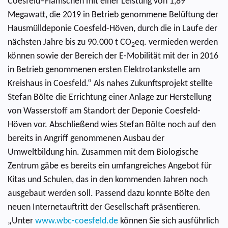
Coesfeld–Flamschen mit einer Leistung von 1,89
Megawatt, die 2019 in Betrieb genommene Belüftung der
Hausmülldeponie Coesfeld-Höven, durch die in Laufe der
nächsten Jahre bis zu 90.000 t CO
eq. vermieden werden
2
können sowie der Bereich der E-Mobilität mit der in 2016
in Betrieb genommenen ersten Elektrotankstelle am
Kreishaus in Coesfeld.“ Als nahes Zukunftsprojekt stellte
Stefan Bölte die Errichtung einer Anlage zur Herstellung
von Wasserstoff am Standort der Deponie Coesfeld-
Höven vor. Abschließend wies Stefan Bölte noch auf den
bereits in Angriff genommenen Ausbau der
Umweltbildung hin. Zusammen mit dem Biologische
Zentrum gäbe es bereits ein umfangreiches Angebot für
Kitas und Schulen, das in den kommenden Jahren noch
ausgebaut werden soll. Passend dazu konnte Bölte den
neuen Internetauftritt der Gesellschaft präsentieren.
„Unter
www.wbc-coesfeld.de
können Sie sich ausführlich