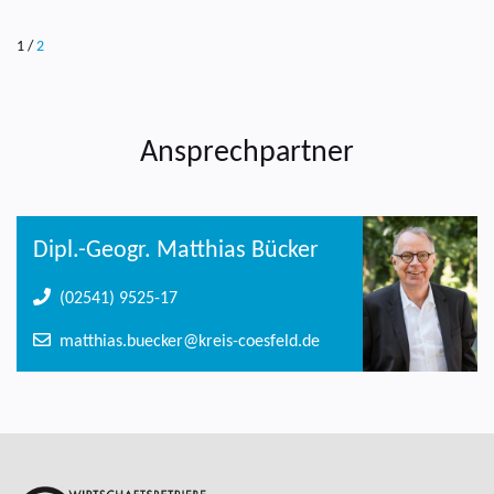
1
/
2
Ansprechpartner
Dipl.-Geogr. Matthias Bücker
(02541) 9525-17
matthias.buecker@kreis-coesfeld.de